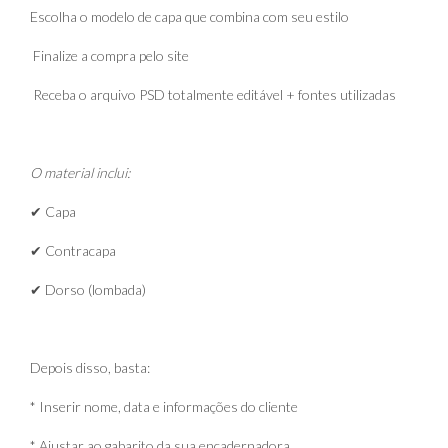
Escolha o modelo de capa que combina com seu estilo
Finalize a compra pelo site
Receba o arquivo PSD totalmente editável + fontes utilizadas
O material inclui:
✔ Capa
✔ Contracapa
✔ Dorso (lombada)
Depois disso, basta:
* Inserir nome, data e informações do cliente
* Ajustar ao gabarito da sua encadernadora